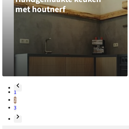
met houtnerf
1
2
3