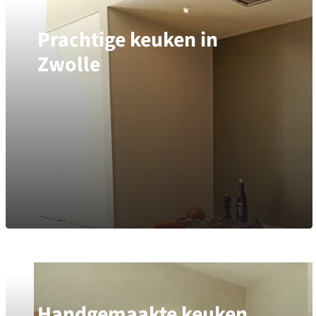
Prachtige keuken in
Zwolle
Handgemaakte keuken