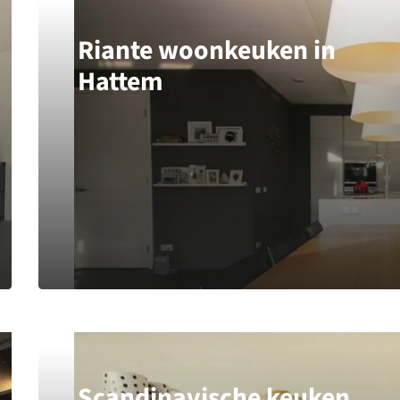
Riante woonkeuken in
Hattem
Scandinavische keuken