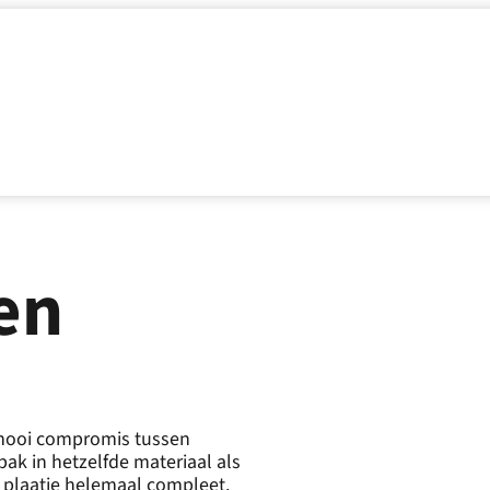
en
 mooi compromis tussen
bak in hetzelfde materiaal als
 plaatje helemaal compleet.