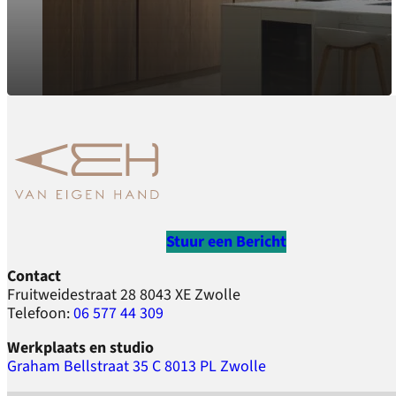
Stuur een Bericht
Contact
Fruitweidestraat 28 8043 XE Zwolle
Telefoon:
06 577 44 309
Werkplaats en studio
Graham Bellstraat 35 C 8013 PL Zwolle